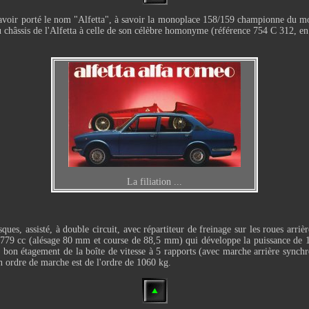
à avoir porté le nom "Alfetta", à savoir la monoplace 158/159 championne du mo
u châssis de l'Alfetta à celle de son célèbre homonyme (référence 754 C 312, en 
La filiation ...
s, assisté, à double circuit, avec répartiteur de freinage sur les roues arrière
 de 1779 cc (alésage 80 mm et course de 88,5 mm) qui développe la puissance
bon étagement de la boîte de vitesse à 5 rapports (avec marche arrière synchron
n ordre de marche est de l'ordre de 1060 kg.