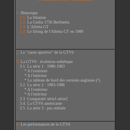
1.
Historique
1.1.
La filiation
1.2.
La Giulia 1750 Berlinetta
1.3.
L'Alfetta GT
1.4.
Le lifting de l'Alfetta GT en 1980
2.
Le "cuore sportivo" de la GTV6
3.
La GTV6 : évolution esthétique
3.1.
La série 1 : 1980-1983
*
A l'extérieur
*
A l'intérieur
*
Le tableau de bord des versions anglaises (!)
3.2.
La série 2 : 1983-1986
*
A l'extérieur
*
A l'intérieur
3.3.
Comparatif série1-série2
3.4.
La GTV6 américaine
3.5.
La série 3 : pas réalisée
4.
Les performances de la GTV6