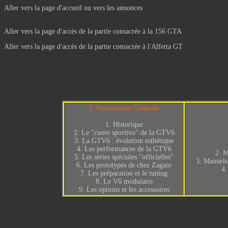
Aller vers la page d'accueil
ou vers les
annonces
Aller vers la page d'accès de la partie consacrée à la 156 GTA
Aller vers la page d'accès de la partie consacrée à l'Alfetta GT
I. Présentation Générale
1.
Historique
2.
Le "cuore sportivo" de la GTV6
3.
La GTV6 : évolution esthétique
4.
Les performances de la GTV6
2.
M
5.
Les séries spéciales "officielles"
3.
Manuels 
6.
Les prototypes de chez Zagato
4
7.
Les préparation et le tuning
8.
Le V6 modulaire
9.
Les options et les accessoires