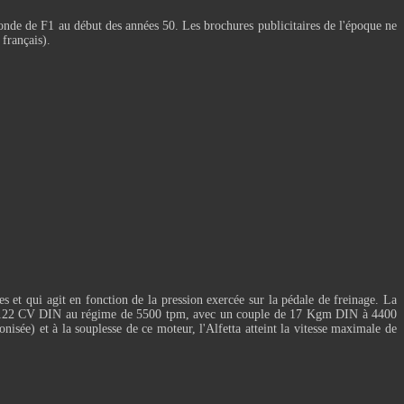
nde de F1 au début des années 50. Les brochures publicitaires de l'époque ne
français).
s et qui agit en fonction de la pression exercée sur la pédale de freinage. La
 de 122 CV DIN au régime de 5500 tpm, avec un couple de 17 Kgm DIN à 4400
isée) et à la souplesse de ce moteur, l'Alfetta atteint la vitesse maximale de