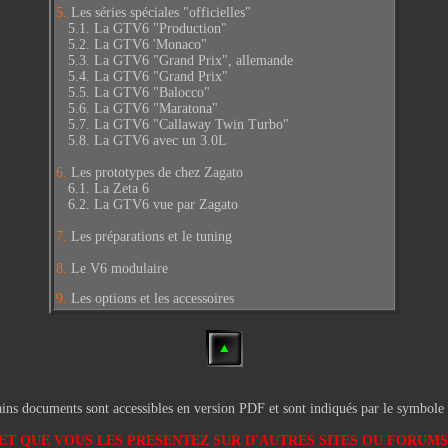
5.
Les séries spéciales "officielles"
5.1.
La GTV6 "Production"
5.2.
La GTV6 'Monaco"
5.3.
La GTV6 "Grand Prix", allemande
5.4.
La GTV6 "Grand Prix"
5.5.
La GTV6 "Balocco"
5.6.
La GTV6 "Maratona"
5.7.
La GTV6 "Callaway Twin Turbo"
5.8.
La GTV6 avec un 3.0L
6.
Les prototypes de chez Zagato
6.1.
La Zeta 6
6.2.
La GTV6 vue par Zagato
7.
Les préparations et le tuning
8.
Le V6 modulaire
9.
Les options et les accessoires
ins documents sont accessibles en version PDF et sont indiqués par le symbole
T QUE VOUS LES PRESENTEZ SUR D'AUTRES SITES OU FORUMS,