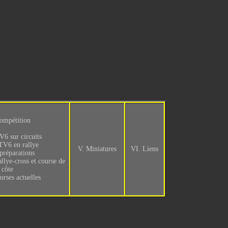
ompétition
6 sur circuits
V6 en rallye
V. Miniatures
VI. Liens
préparations
lye-cross et course de
côte
urses actuelles