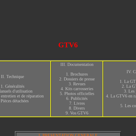
GTV6
III. Documentation
IV. C
1. Brochures
II. Technique
2.
Dossiers de presse
1.
La GTV
3. Revues
1.
Généralités
2.
La GT
4.
Kits carrosseries
anuels d'utilisation
3.
Les 
5.
Photos officielles
entretien et de réparation
4.
La GTV6 en ral
6.
Publicités
.
Pièces détachées
7.
Livres
5.
Les co
8.
Divers
9.
Vos GTV6
I. PRESENTATION GENERALE